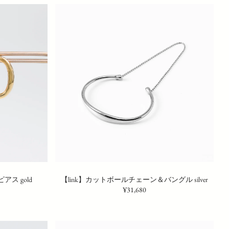
アス gold
【link】カットボールチェーン＆バングル silver
¥31,680