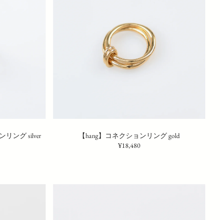
ング silver
【hang】コネクションリング gold
¥18,480