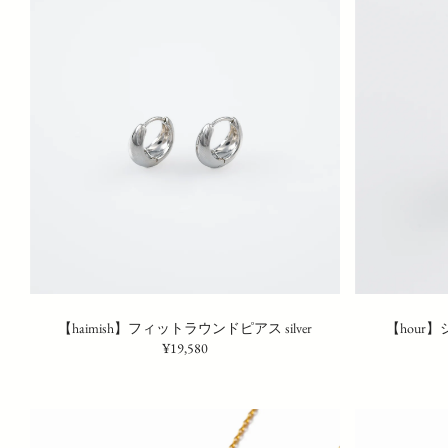
【haimish】フィットラウンドピアス silver
【hour
¥19,580