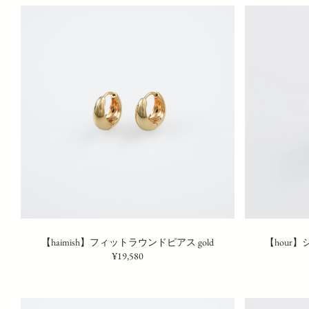
【haimish】フィットラウンドピアス gold
【hour】
¥19,580