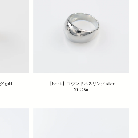
 gold
【homie】ラウンドネスリング silver
¥16,280