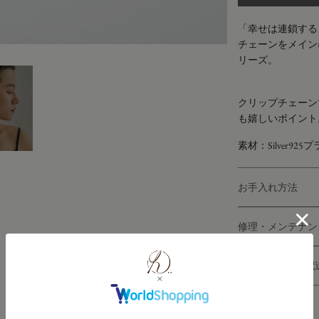
「幸せは連鎖する
チェーンをメイン
リーズ。
クリップチェーン
も嬉しいポイント
素材：Silver9
お手入れ方法
修理・メンテナン
ご利用ガイド ( 