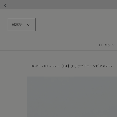
日本語
ITEMS
HOME
›
link series
›
【link】クリップチェーンピアス silver