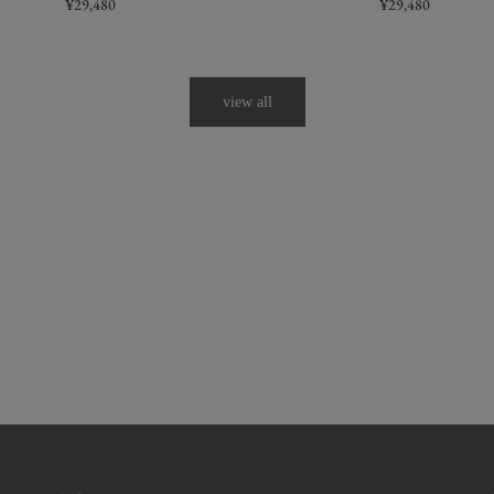
¥29,480
¥29,480
view all