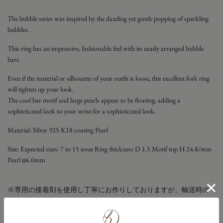
The bubble series was inspired by the dazzling yet gentle popping of sparkling
bubbles.
This ring has an impressive, fashionable feel with its neatly arranged bubble
bars.
Even if the material or silhouette of your outfit is loose, this excellent fork ring
will tighten up your look.
The cool bar motif and large pearls appear to be floating, adding a
sophisticated look to your wrist for a sophisticated look.
Material:
Silver 925 K18 coating Pearl
Size: Expected sizes: 7 to 15
issue
Ring thickness D 1.5 Motif top H 24.8/mm
Pearl φ6.0mm
※専用の接着剤を使用し丁寧にお作りしておりますが、輸送時の
環境やご使用状況により、まれにパールが取れる場合がございま
す。状態により修理が可能ですので、お気軽にお問い合わせくだ
さいませ。