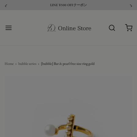
LINE ¥500 OFFクーポン
Home
›
bubble series
›
[bubble] Bar & pearl free size ring gold