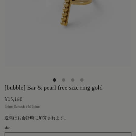
[bubble] Bar & pearl free size ring gold
¥15,180
Points Earned:
456
Points
送料
はお会計時に加算されます。
size