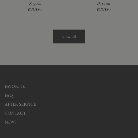
ス gold
ス silver
¥19,580
¥19,580
view all
FAVORITE
FAQ
AFTER SERVICE
CONTACT
NEWS