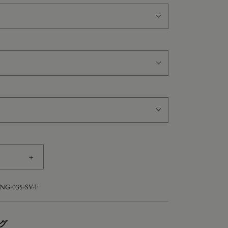
+
NG-035-SV-F
グ