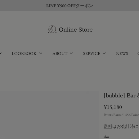
LINE ¥500 OFFクーポン
LOOKBOOK
ABOUT
SERVICE
NEWS
[bubble] Bar &
¥15,180
Points Earned:
456
Point
送料
はお会計時に
size