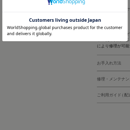
Size: Expected sizes: 
φ6.0mm
※専用の接着剤を
やご使用状況によ
により修理が可能
お手入れ方法
修理・メンテナン
ご利用ガイド ( 