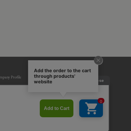
pany Profile
ms of Use
vacy policy
cription based on the Specified Commercial Transactions Act
und and Exchange Policy