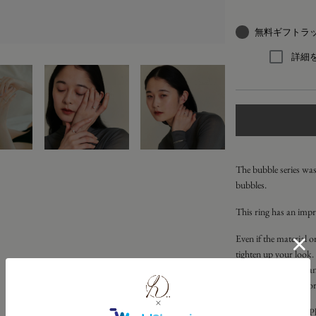
無料ギフトラ
詳細
The bubble series was 
bubbles.
This ring has an impre
Even if the material or
tighten up your look.
The cool bar motif and
look to your wrist for
Material:
Silver925
Pl