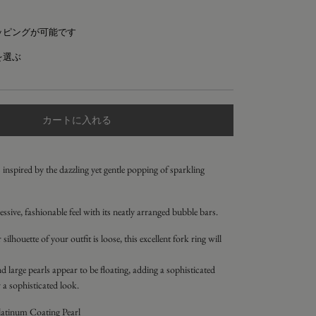
ッピングが可能です
を選ぶ
カートに入れる
inspired by the dazzling yet gentle popping of sparkling
ssive, fashionable feel with its neatly arranged bubble bars.
 silhouette of your outfit is loose, this excellent fork ring will
 large pearls appear to be floating, adding a sophisticated
 a sophisticated look.
atinum Coating Pearl