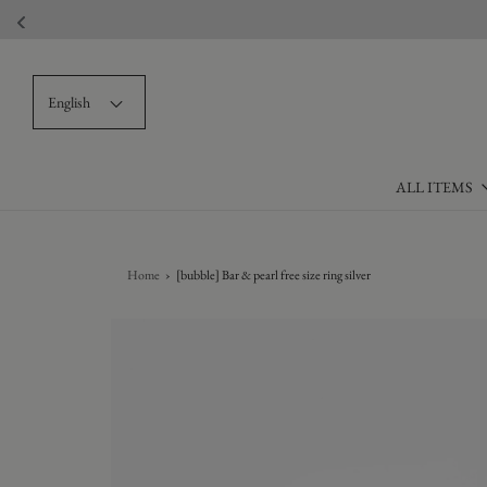
English
ALL ITEMS
Home
›
[bubble] Bar & pearl free size ring silver