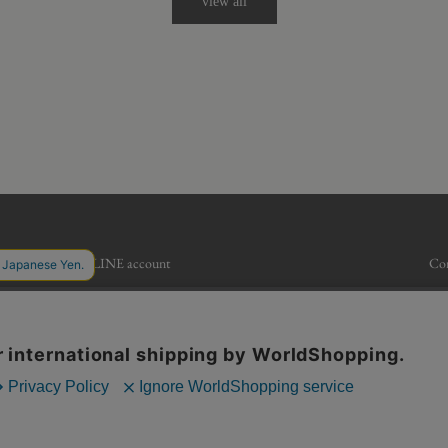
view all
Official LINE account
Com
Official Instagram account
Ter
pri
Des
Ref