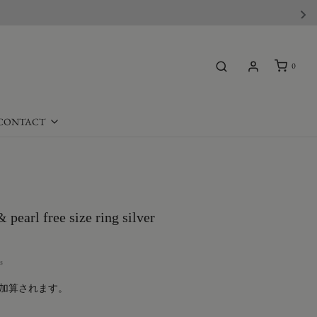
0
CONTACT
 pearl free size ring silver
s
加算されます。