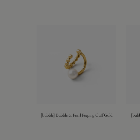
[bubble] Bubble & Pearl Peeping Cuff Gold
[bubb