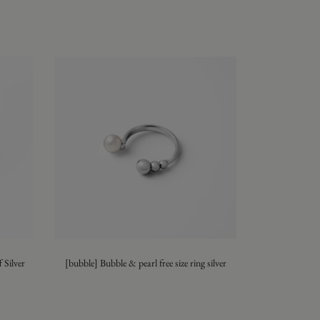
 Silver
[bubble] Bubble & pearl free size ring silver