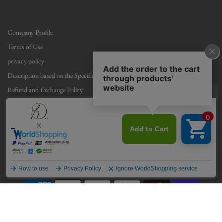
Company Profile
Terms of Use
privacy policy
Description based on the Specified Commercial Transactions Act
Refund and Exchange Policy
English