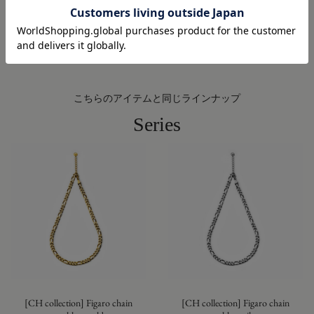
ご利用ガイド ( 配送・返品・交換について )
こちらのアイテムと同じラインナップ
Series
[CH collection] Figaro chain
[CH collection] Figaro chain