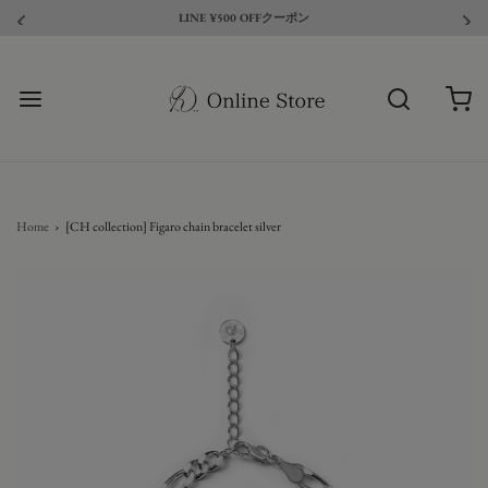
LINE ¥500 OFFクーポン
Home
›
[CH collection] Figaro chain bracelet silver