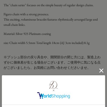
The "chain series" focuses on the simple beauty of regular design chains.
Figaro chain with a strong presence.
This exciting, voluminous bracelet features rhythmically arranged large and
small chain links.
Material: Silver 925 Platinum coating
size:
Chain width 5.5mm Total length 18cm (AJ 3cm included) 8.1g
※プッシュ部分の戻り具合や、開閉部分の閉じ方には、製造上わ
ずかに個体差が生じる場合がございます。ご使用中に気になる点
がございましたら、お気軽にお問い合わせくださいませ。
お手入れ方法
修理・メンテナンスについて