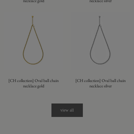
necklace gold
necklace silver
[CH collection] Oval ball chain
[CH collection] Oval ball chain
necklace gold
necklace silver
view all