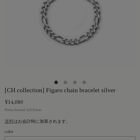
[CH collection] Figaro chain bracelet silver
¥14,080
Points Earned:
423
Points
送料
はお会計時に加算されます。
color