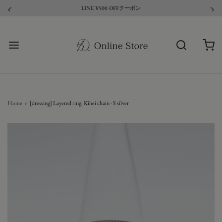
LINE ¥500 OFFクーポン
Home
›
[dressing] Layered ring, Kihei chain - S silver