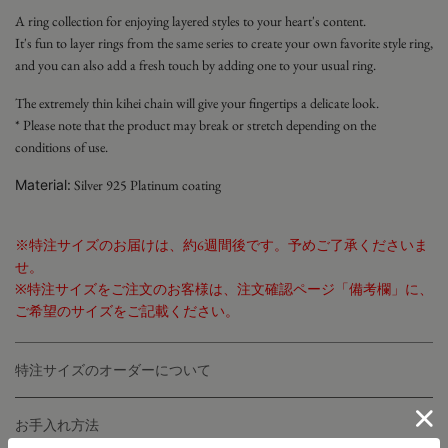
A ring collection for enjoying layered styles to your heart's content.
It's fun to layer rings from the same series to create your own favorite style ring,
and you can also add a fresh touch by adding one to your usual ring.
The extremely thin kihei chain will give your fingertips a delicate look.
*
Please note that the product may break or stretch depending on the
conditions of use.
Material:
Silver 925 Platinum coating
※特注サイズのお届けは、約6週間後です。予めご了承くださいま
せ。
※特注サイズをご注文のお客様は、注文確認ページ「備考欄」に、
ご希望のサイズをご記載ください。
特注サイズのオーダーについて
お手入れ方法