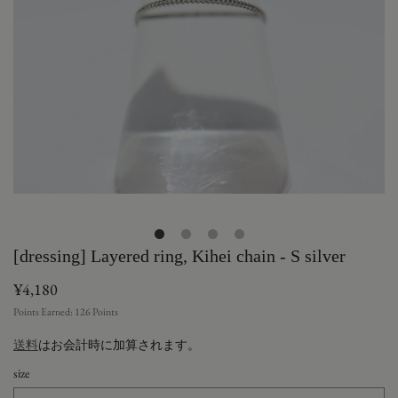
[dressing] Layered ring, Kihei chain - S silver
¥4,180
Points Earned:
126
Points
送料
はお会計時に加算されます。
size