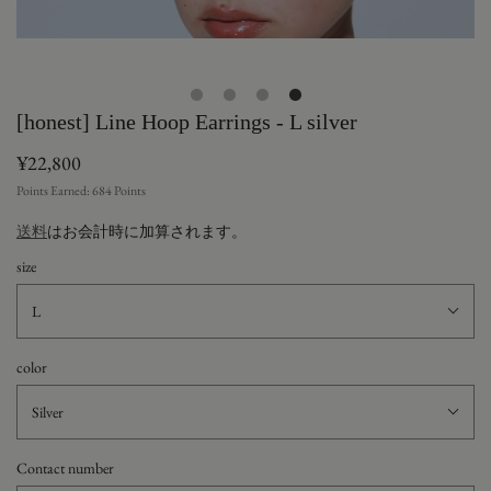
[honest] Line Hoop Earrings - L silver
¥22,800
Points Earned:
684
Points
送料
はお会計時に加算されます。
size
L
color
Silver
Contact number