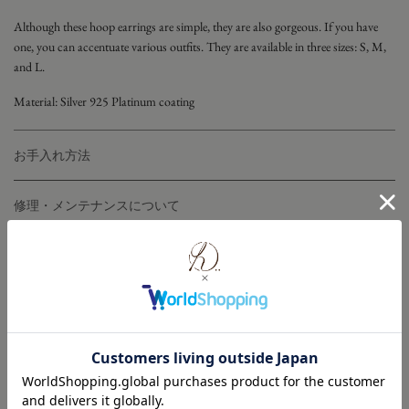
Although these hoop earrings are simple, they are also gorgeous. If you have
one, you can accentuate various outfits. They are available in three sizes: S, M,
and L.
Material: Silver 925 Platinum coating
お手入れ方法
修理・メンテナンスについて
返品・交換について