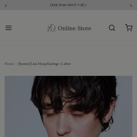
LINE ¥500 OFFクーポン
Home
›
[honest] Line Hoop Earrings - L silver