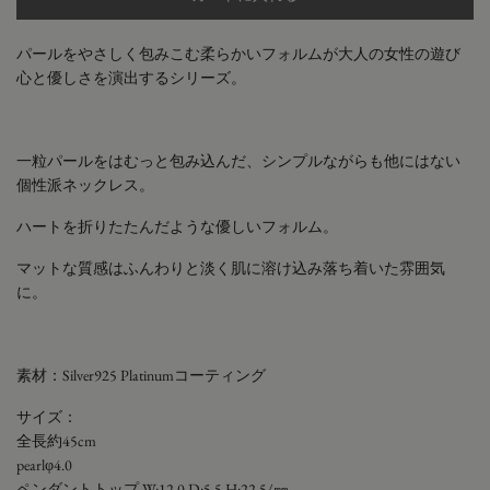
パールをやさしく包みこむ柔らかいフォルムが大人の女性の遊び
心と優しさを演出するシリーズ。
一粒パールをはむっと包み込んだ、シンプルながらも他にはない
個性派ネックレス。
ハートを折りたたんだような優しいフォルム。
マットな質感はふんわりと淡く肌に溶け込み落ち着いた雰囲気
に。
素材：Silver925 Platinumコーティング
サイズ：
全長約45cm
pearlφ4.0
ペンダントトップ W:12.0 D:5.5 H:22.5/㎜