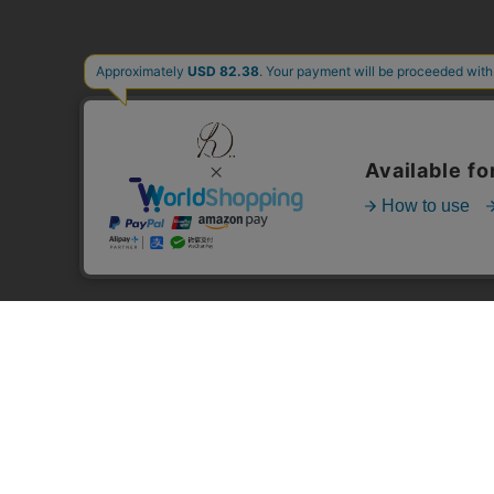
FAVORITE
FAQ
AFTER SERVICE
CONTACT
NEWS
© h..Online Store