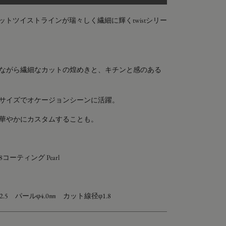
カットツイストラインが瑞々しく繊細に輝くtwistシリー
ながら繊細なカットの煌めきと、キチンと感のある
サイズでオケージョンシーンに活躍。
華やかにカスタムすることも。
 K18コーティング
Pearl
2.5 パールφ4.0㎜ カット線径φ1.8