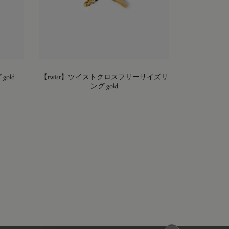
old
【twist】ツイストクロスフリーサイズリ
ング gold