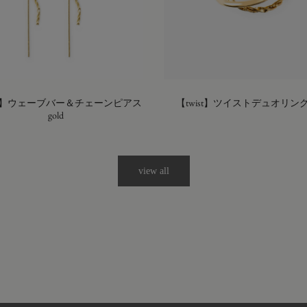
ist】ウェーブバー＆チェーンピアス
【twist】ツイストデュオリング g
gold
view all