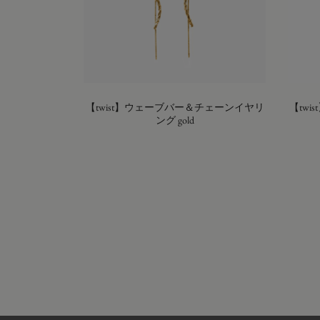
【twist】ウェーブバー＆チェーンイヤリ
【tw
ング gold