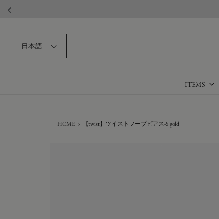
日本語
ITEMS
HOME
›
【twist】ツイストフープピアス-S gold