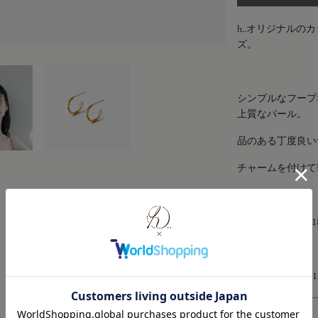
h..オリジナルの
ズ。
シンプルなフープ
上質なパール。
品のある丁度良い
チャームを付けて
素材：Silver925
サイズ：
内側径φ1
お手入れ方法